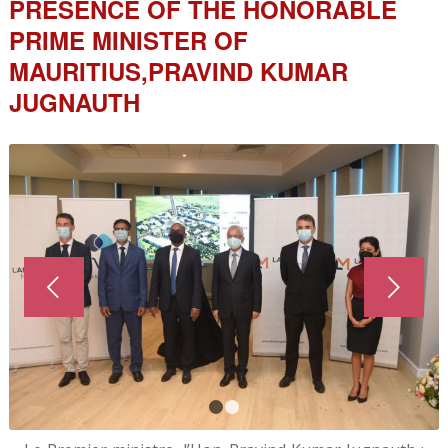
PRESENCE OF THE HONORABLE
PRIME MINISTER OF
MAURITIUS,PRAVIND KUMAR
JUGNAUTH
Next
1
2